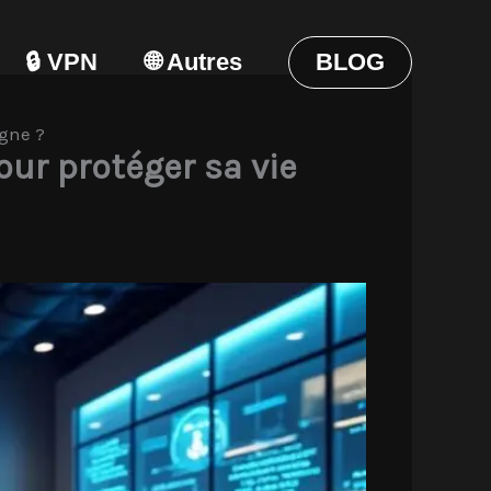
🔒 VPN
🌐 Autres
BLOG
igne ?
our protéger sa vie