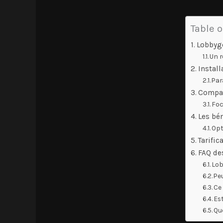
Table o
Lobbygo
Un r
Install
Par
Compar
Foc
Les bé
Opt
Tarific
FAQ des
Lob
Pe
Ce
Est
Qu