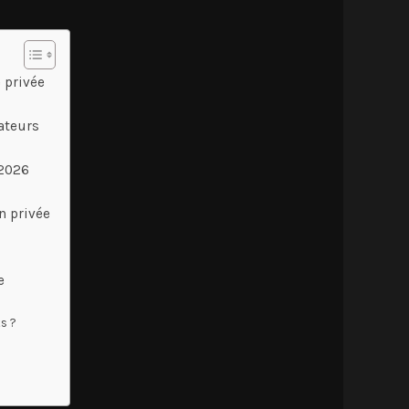
 privée
sateurs
 2026
n privée
e
s ?