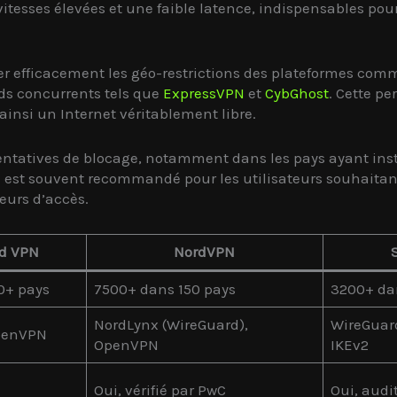
vitesses élevées et une faible latence, indispensables pou
r efficacement les géo-restrictions des plateformes comme
ds concurrents tels que
ExpressVPN
et
CybGhost
. Cette p
 ainsi un Internet véritablement libre.
tentatives de blocage, notamment dans les pays ayant inst
 est souvent recommandé pour les utilisateurs souhaitant
eurs d’accès.
d VPN
NordVPN
0+ pays
7500+ dans 150 pays
3200+ da
NordLynx (WireGuard),
WireGuar
penVPN
OpenVPN
IKEv2
Oui, vérifié par PwC
Oui, audi