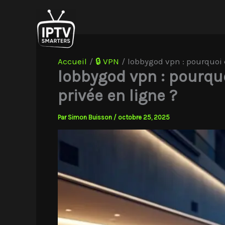
Aller
au
contenu
Accueil
🔒 VPN
lobbygod vpn : pourquoi c
lobbygod vpn : pourquo
privée en ligne ?
Par
Simon Buisson
/
octobre 25, 2025