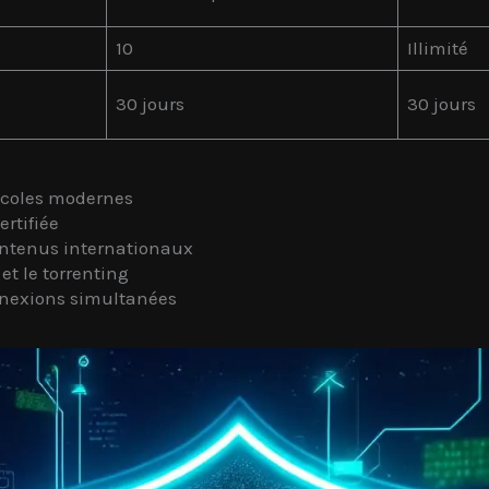
10
Illimité
30 jours
30 jours
tocoles modernes
ertifiée
ntenus internationaux
t le torrenting
nnexions simultanées