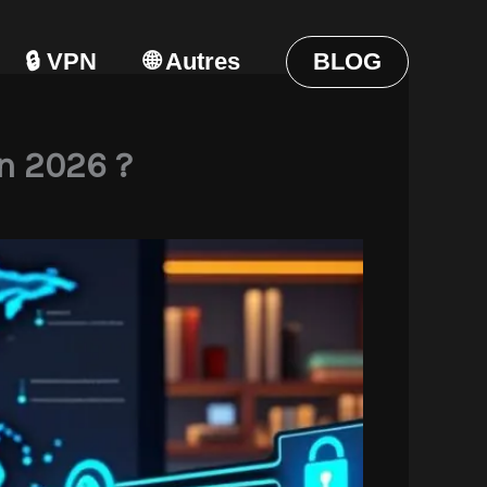
🔒 VPN
🌐 Autres
BLOG
en 2026 ?