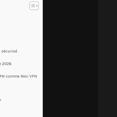
 sécurisé
en 2026
s VPN comme Resi VPN
?