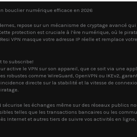
n bouclier numérique efficace en 2026
rnes, repose sur un mécanisme de cryptage avancé qui s
. Cette protection est cruciale à l’ère numérique, où le pir
si VPN masque votre adresse IP réelle et remplace votre
t to subscribe!
r active le VPN sur son appareil, que ce soit via une app
les robustes comme WireGuard, OpenVPN ou IKEv2, garantiss
incidence directe sur la stabilité et la vitesse de connexio
iratage.
PN sécurise les échanges même sur des réseaux publics n
sibles telles que les transactions bancaires ou les commu
nternet et autres tiers de suivre vos activités en ligne, r