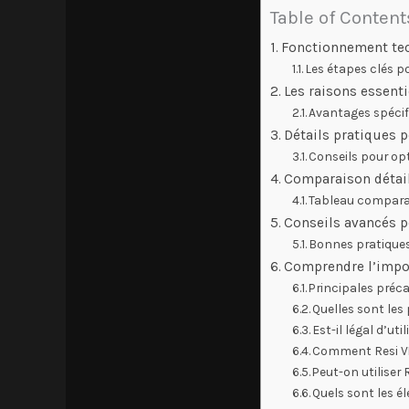
Table of Content
Fonctionnement tec
Les étapes clés p
Les raisons essenti
Avantages spécifi
Détails pratiques p
Conseils pour opt
Comparaison détail
Tableau comparat
Conseils avancés po
Bonnes pratique
Comprendre l’impor
Principales préca
Quelles sont les
Est-il légal d’ut
Comment Resi VPN 
Peut-on utiliser
Quels sont les é