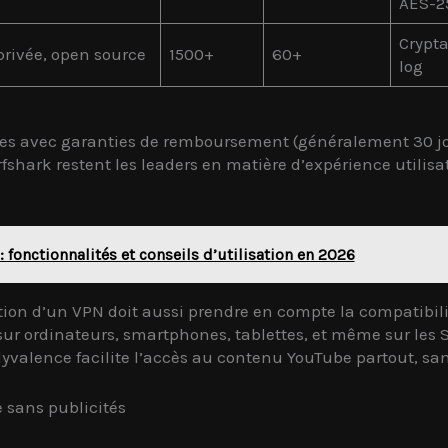
AES-2
Crypta
privée, open source
1500+
60+
log
les avec garanties de remboursement (généralement 30 jou
hark restent les leaders en matière d’expérience utilisat
: fonctionnalités et conseils d’utilisation en 2026
ion d’un VPN doit aussi prendre en compte la compatibilité
r ordinateurs, smartphones, tablettes, et même sur les 
lyvalence facilite l’accès au contenu YouTube partout, sans
 sans publicités