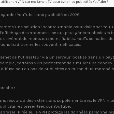
e utiliser un VPN sur ma Smart TV pour éviter les publicités YouTube ?
r regarder YouTube sans publicité en 2026
comme une solution incontournable pour visionner YouTub
l’affichage des annonces, ce qui peut générer plusieurs i
s s’avèrent de moins en moins fiables. YouTube réalise des
tions traditionnelles souvent inefficaces.
ernet de l’utilisateur via un serveur localisé dans un pay
 exemple, certains VPN permettent de simuler une connexi
diffuse peu ou pas de publicités en raison d’un marché p
proche :
ns recours à des extensions supplémentaires, le VPN modifi
blicitaires présentées sur YouTube.
dresse IP réelle, le VPN protège les données personnelles 