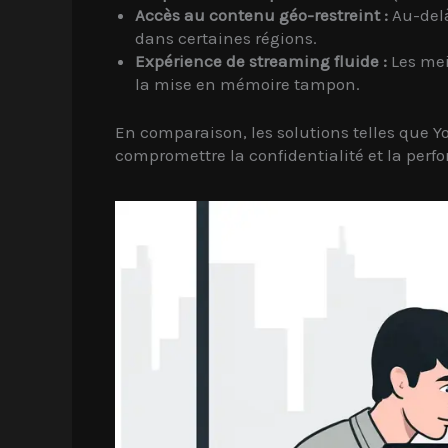
Accès au contenu géo-restreint :
Au-delà
dans certaines régions.
Expérience de streaming fluide :
Les mei
la mise en mémoire tampon.
En comparaison, les solutions telles que
compromettre la confidentialité et la per