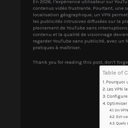
En 2026, l’expérience utilisateur sur You
contenus vidéo frustrante. Pourtant, une so
localisation géographique, un VPN permet n
les publicités intrusives diffusées sur la p
pleinement de YouTube sans interruptions. E
contenu et la qualité de visionnage devienn
regarder YouTube sans publicité, avec un f
pratiques à maîtriser.
Thank you for reading this post, don't forge
Table of 
Pourquoi u
Les VPN l
Configurer
Optimiser 
Un VPN 
Est-ce
Quels 