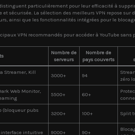
distinguent particulièrement pour leur efficacité à suppri
et sécurisée. La sélection des meilleurs VPN repose sur des
veurs, ainsi que les fonctionnalités intégrées pour le bloc
incipaux VPN recommandés pour accéder à YouTube sans p
Nombre de
Nombre de
ts
serveurs
pays couverts
a Streamer, Kill
Stream
3000+
94
zéro l
 Dark Web Monitor,
Protec
5500+
60+
reaming
conne
eb (bloqueur pubs
3200+
100+
Split 
Blocag
interface intuitive
9000+
90+