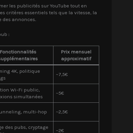
mer les publicités sur YouTube tout en
 critères essentiels tels que la vitesse, la
age des annonces.
ub :
Fonctionnalités
Prix mensuel
supplémentaires
approximatif
ing 4K, politique
~7,5€
ogs
tion Wi-Fi public,
~5€
xions simultanées
tunneling, multi-hop
~2,5€
e des pubs, cryptage
~2€