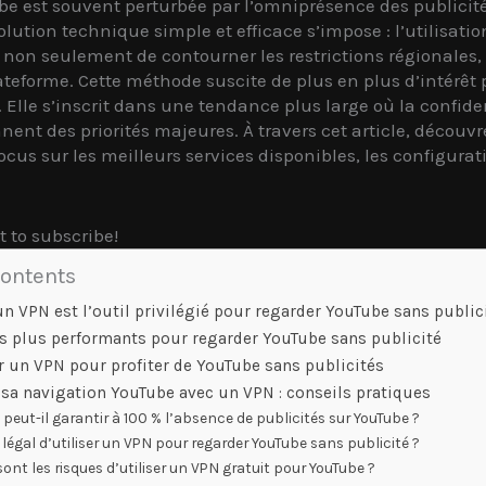
Tube est souvent perturbée par l’omniprésence des publici
lution technique simple et efficace s’impose : l’utilisati
on seulement de contourner les restrictions régionales, 
lateforme. Cette méthode suscite de plus en plus d’intérêt 
lle s’inscrit dans une tendance plus large où la confident
ent des priorités majeures. À travers cet article, découvr
ocus sur les meilleurs services disponibles, les configur
t to subscribe!
Contents
n VPN est l’outil privilégié pour regarder YouTube sans public
es plus performants pour regarder YouTube sans publicité
 un VPN pour profiter de YouTube sans publicités
sa navigation YouTube avec un VPN : conseils pratiques
peut-il garantir à 100 % l’absence de publicités sur YouTube ?
 légal d’utiliser un VPN pour regarder YouTube sans publicité ?
sont les risques d’utiliser un VPN gratuit pour YouTube ?