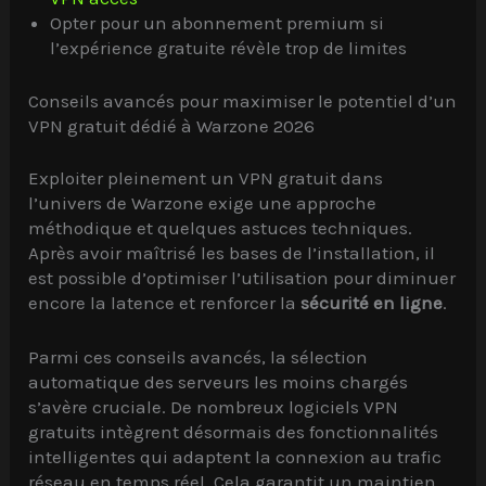
Opter pour un abonnement premium si
l’expérience gratuite révèle trop de limites
Conseils avancés pour maximiser le potentiel d’un
VPN gratuit dédié à Warzone 2026
Exploiter pleinement un VPN gratuit dans
l’univers de Warzone exige une approche
méthodique et quelques astuces techniques.
Après avoir maîtrisé les bases de l’installation, il
est possible d’optimiser l’utilisation pour diminuer
encore la latence et renforcer la
sécurité en ligne
.
Parmi ces conseils avancés, la sélection
automatique des serveurs les moins chargés
s’avère cruciale. De nombreux logiciels VPN
gratuits intègrent désormais des fonctionnalités
intelligentes qui adaptent la connexion au trafic
réseau en temps réel. Cela garantit un maintien