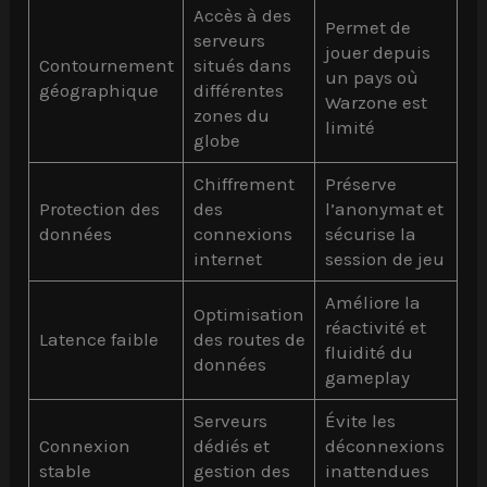
Accès à des
Permet de
serveurs
jouer depuis
Contournement
situés dans
un pays où
géographique
différentes
Warzone est
zones du
limité
globe
Chiffrement
Préserve
Protection des
des
l’anonymat et
données
connexions
sécurise la
internet
session de jeu
Améliore la
Optimisation
réactivité et
Latence faible
des routes de
fluidité du
données
gameplay
Serveurs
Évite les
Connexion
dédiés et
déconnexions
stable
gestion des
inattendues