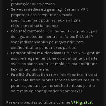
prolongées sur Warzone.
Serveurs dédiés au gaming :
Certains VPN
proposent des serveurs optimisés
spécifiquement pour les jeux en ligne,
réduisant ainsi la latence.
Sécurité renforcée :
Chiffrement de qualité, pas
de logs, protection contre les fuites DNS et IP
sont indispensables pour garantir votre
confidentialité pendant vos parties.
Compatibilité multidevices :
Un bon VPN gratuit
assurera également une compatibilité parfaite
avec les consoles, PC et mobiles, pour offrir une
flexibilité maximale.
Facilité d’utilisation :
Une interface intuitive et
une installation rapide sont des atouts majeurs
pour les joueurs qui ne souhaitent pas perdre
de temps en configurations complexes.
Par exemple, des solutions comme
VPN gratuit