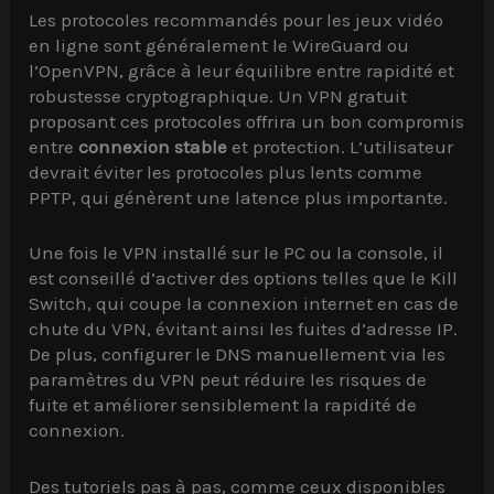
Les protocoles recommandés pour les jeux vidéo
en ligne sont généralement le WireGuard ou
l’OpenVPN, grâce à leur équilibre entre rapidité et
robustesse cryptographique. Un VPN gratuit
proposant ces protocoles offrira un bon compromis
entre
connexion stable
et protection. L’utilisateur
devrait éviter les protocoles plus lents comme
PPTP, qui génèrent une latence plus importante.
Une fois le VPN installé sur le PC ou la console, il
est conseillé d’activer des options telles que le Kill
Switch, qui coupe la connexion internet en cas de
chute du VPN, évitant ainsi les fuites d’adresse IP.
De plus, configurer le DNS manuellement via les
paramètres du VPN peut réduire les risques de
fuite et améliorer sensiblement la rapidité de
connexion.
Des tutoriels pas à pas, comme ceux disponibles