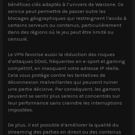
bénéfices clés adaptés à l’univers de Warzone. Ce
service peut permettre de passer outre les
blocages géographiques qui restreignent l’accès à
certains serveurs ou contenus, particulièrement
dans des régions où le jeu peut être limité ou
censuré.
Le VPN favorise aussi la réduction des risques
d’attaques DDoS, fréquentes en e-sport et gaming
compétitif, en masquant votre adresse IP réelle.
Cela vous protège contre les tentatives de
déconnexion malveillantes qui peuvent ruiner
une partie décisive. Par conséquent, les gamers
peuvent se sentir plus sereins et concentrés sur
leur performance sans craindre les interruptions
impostées.
De plus, il est possible d’améliorer la qualité du
streaming des parties en direct ou des contenus