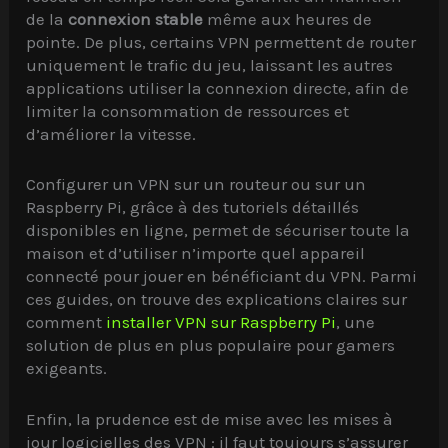
de la
connexion stable
même aux heures de
pointe. De plus, certains VPN permettent de router
uniquement le trafic du jeu, laissant les autres
applications utiliser la connexion directe, afin de
limiter la consommation de ressources et
d’améliorer la vitesse.
Configurer un VPN sur un routeur ou sur un
Raspberry Pi, grâce à des tutoriels détaillés
disponibles en ligne, permet de sécuriser toute la
maison et d’utiliser n’importe quel appareil
connecté pour jouer en bénéficiant du VPN. Parmi
ces guides, on trouve des explications claires sur
comment
installer VPN sur Raspberry Pi
, une
solution de plus en plus populaire pour gamers
exigeants.
Enfin, la prudence est de mise avec les mises à
jour logicielles des VPN : il faut toujours s’assurer