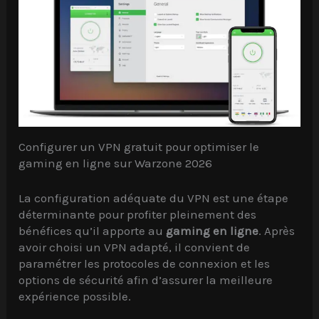
Configurer un VPN gratuit pour optimiser le
gaming en ligne sur Warzone 2026
La configuration adéquate du VPN est une étape
déterminante pour profiter pleinement des
bénéfices qu’il apporte au
gaming en ligne
. Après
avoir choisi un VPN adapté, il convient de
paramétrer les protocoles de connexion et les
options de sécurité afin d’assurer la meilleure
expérience possible.