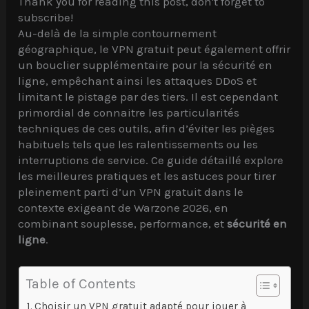
Thank you for reading this post, don't forget to
subscribe!
Au-delà de la simple contournement
géographique, le VPN gratuit peut également offrir
un bouclier supplémentaire pour la sécurité en
ligne, empêchant ainsi les attaques DDoS et
limitant le pistage par des tiers. Il est cependant
primordial de connaitre les particularités
techniques de ces outils, afin d’éviter les pièges
habituels tels que les ralentissements ou les
interruptions de service. Ce guide détaillé explore
les meilleures pratiques et les astuces pour tirer
pleinement parti d’un VPN gratuit dans le
contexte exigeant de Warzone 2026, en
combinant souplesse, performance, et
sécurité en
ligne
.
Table of Contents
Choisir un VPN gratuit adapté pour jouer à