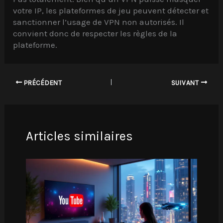
votre IP, les plateformes de jeu peuvent détecter et
sanctionner l’usage de VPN non autorisés. Il
convient donc de respecter les règles de la
plateforme.
PRÉCÉDENT
SUIVANT
Articles similaires