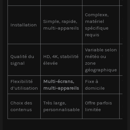
Dir
Complexe,
acc
Simple, rapide,
matériel
Installation
bes
multi-appareils
spécifique
bo
requis
co
Variable selon
Dé
Qualité du
HD, 4K, stabilité
météo ou
for
signal
élevée
zone
rés
géographique
int
Flexibilité
Multi-écrans,
Fixe à
Var
d’utilisation
multi-appareils
domicile
pla
Lar
Choix des
Très large,
Offre parfois
sou
contenus
personnalisable
limitée
ab