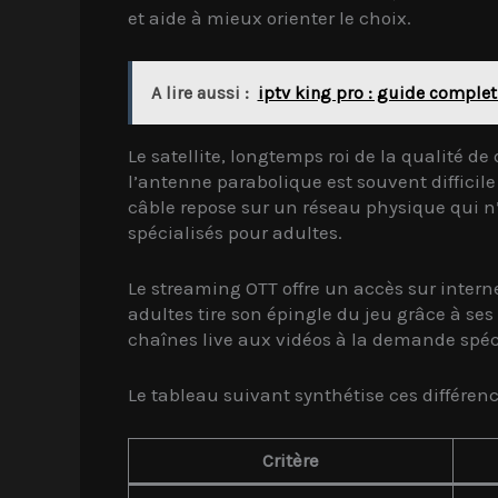
et aide à mieux orienter le choix.
A lire aussi :
iptv king pro : guide complet
Le satellite, longtemps roi de la qualité de
l’antenne parabolique est souvent difficil
câble repose sur un réseau physique qui n’e
spécialisés pour adultes.
Le streaming OTT offre un accès sur intern
adultes tire son épingle du jeu grâce à ses
chaînes live aux vidéos à la demande spéci
Le tableau suivant synthétise ces différence
Critère