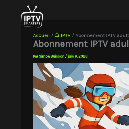
Aller
au
contenu
Accueil
📺 IPTV
Abonnement IPTV adultes
Abonnement IPTV adult
Par
Simon Buisson
/
juin 6, 2026