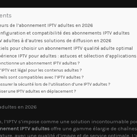
tents
eurs de l’abonnement IPTV adultes en 2026
configuration et compatibilité des abonnements IPTV adultes
V adultes à d’autres solutions de diffusion en 2026
tiels pour choisir un abonnement IPTV qualité adulte optimal
périence IPTV pour adultes : astuces et sélection d’application
nctionne un abonnement IPTV adultes ?
l’IPTV est légal pour les contenus adultes ?
eils sont compatibles avec l’IPTV adultes ?
urer la sécurité lors de l’utilisation d’une IPTV adultes ?
liser une IPTV adultes en déplacement ?
adultes en 2026
, l’IPTV s’impose comme une solution incontournable po
nement IPTV adultes
offre une gamme élargie de chaînes
re, avec une qualité d’image et de service optimale. L’u