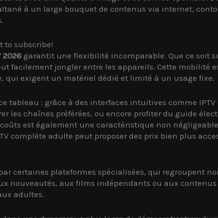
imultané à un large bouquet de contenus via internet, cont
.
t to subscribe!
V 2026
garantit une flexibilité incomparable. Que ce soit
eut facilement jongler entre les appareils. Cette mobilité
te, qui exigent un matériel dédié et limité à un usage fixe.
r ce tableau : grâce à des interfaces intuitives comme IP
 les chaînes préférées, ou encore profiter du guide éle
es coûts est également une caractéristique non négligeab
PTV complète adulte peut proposer des prix bien plus acc
 par certaines plateformes spécialisées, qui regroupent
aux nouveautés, aux films indépendants ou aux contenus i
aux adultes.