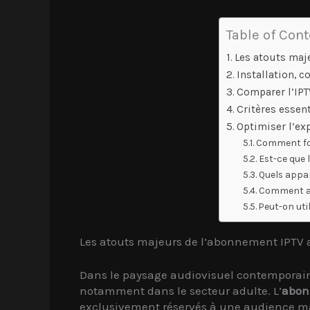
Table of Con
Les atouts maj
Installation, 
Comparer l’IPT
Critères essen
Optimiser l’ex
Comment fo
Est-ce que 
Quels appar
Comment ass
Peut-on uti
Les atouts majeurs de l’abonnement IPTV 
Dans le paysage audiovisuel contemporain
notamment dans le secteur adulte. L’
abon
exclusivement réservés à une audience matu