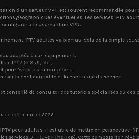
ilisation d’un serveur VPN est souvent recommandée pour pr
rictions géographiques éventuelles. Les services IPTV adult
r configurer efficacement un VPN.
onnement IPTV adultes va bien au-delà de la simple souscri
 plus adaptée à son équipement.
ists IPTV (m3u8, etc.).
 pour éviter les interruptions.
iser la confidentialité et la continuité du service.
 est conseillé de consulter des tutoriels spécialisés ou de
ns de diffusion en 2026
 IPTV
pour adultes, il est utile de mettre en perspective l
u les services OTT (Over-The-Top). Cette comparaison révèl