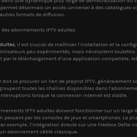
rit dans une dynamique plus large de démocratisation du 
s permet désormais un accès universel à des catalogues so
utres formats de diffusion.
ité des abonnements IPTV adultes
dultes
, il est crucial de maîtriser l’installation et la co
ilisateurs peu expérimentés, mais nécessitent toutefois
 par le téléchargement d’une application compatible, te
teur doit se procurer un lien de playlist IPTV, généralemen
s regroupent toutes les chaînes disponibles dans l’abonne
interruptions lorsque la connexion internet est stable.
onnements IPTV adultes doivent fonctionner sur un large év
n passant par les consoles de jeux et smartphones. La plu
r exemple, l’intégration directe sur une Freebox Delta via
d’un abonnement câblé classique.