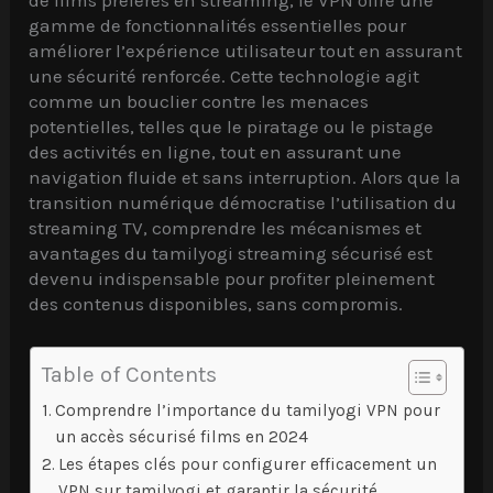
gamme de fonctionnalités essentielles pour
améliorer l’expérience utilisateur tout en assurant
une sécurité renforcée. Cette technologie agit
comme un bouclier contre les menaces
potentielles, telles que le piratage ou le pistage
des activités en ligne, tout en assurant une
navigation fluide et sans interruption. Alors que la
transition numérique démocratise l’utilisation du
streaming TV, comprendre les mécanismes et
avantages du tamilyogi streaming sécurisé est
devenu indispensable pour profiter pleinement
des contenus disponibles, sans compromis.
Table of Contents
Comprendre l’importance du tamilyogi VPN pour
un accès sécurisé films en 2024
Les étapes clés pour configurer efficacement un
VPN sur tamilyogi et garantir la sécurité