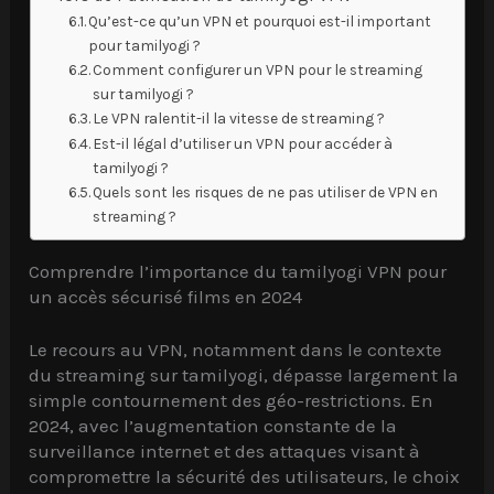
Qu’est-ce qu’un VPN et pourquoi est-il important
pour tamilyogi ?
Comment configurer un VPN pour le streaming
sur tamilyogi ?
Le VPN ralentit-il la vitesse de streaming ?
Est-il légal d’utiliser un VPN pour accéder à
tamilyogi ?
Quels sont les risques de ne pas utiliser de VPN en
streaming ?
Comprendre l’importance du tamilyogi VPN pour
un accès sécurisé films en 2024
Le recours au VPN, notamment dans le contexte
du streaming sur tamilyogi, dépasse largement la
simple contournement des géo-restrictions. En
2024, avec l’augmentation constante de la
surveillance internet et des attaques visant à
compromettre la sécurité des utilisateurs, le choix