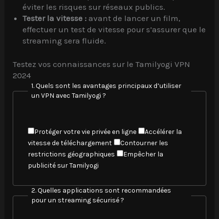
éviter les risques sur réseaux publics.
Tester la vitesse :
avant de lancer un film,
effectuer un test de vitesse pour s’assurer que le
streaming sera fluide.
Testez vos connaissances sur le Tamilyogi VPN
2024
1. Quels sont les avantages principaux d’utiliser
un VPN avec Tamilyogi ?
C
Protéger votre vie privée en ligne
Accélérer la
h
vitesse de téléchargement
Contourner les
o
restrictions géographiques
Empêcher la
i
publicité sur Tamilyogi
s
i
2. Quelles applications sont recommandées
s
pour un streaming sécurisé ?
s