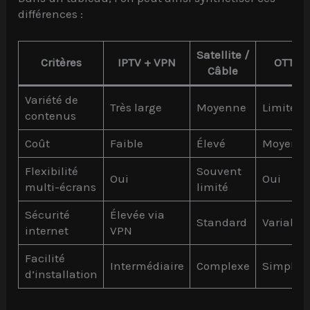
différences :
Satellite /
Critères
IPTV + VPN
OTT
Câble
Variété de
Très large
Moyenne
Limitée
contenus
Coût
Faible
Élevé
Moyen
Flexibilité
Souvent
Oui
Oui
multi-écrans
limité
Sécurité
Élevée via
Standard
Variable
internet
VPN
Facilité
Intermédiaire
Complexe
Simple
d’installation