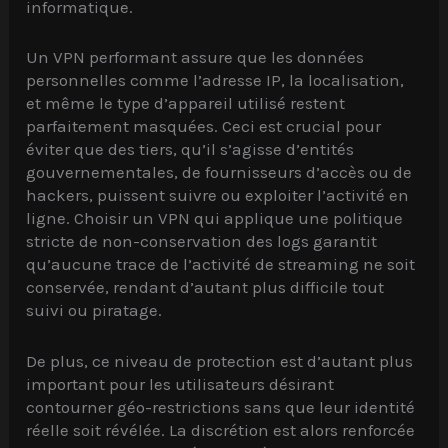
u
informatique.
r
e
Un VPN performant assure que les données
r
personnelles comme l’adresse IP, la localisation,
é
et même le type d’appareil utilisé restent
p
parfaitement masquées. Ceci est crucial pour
o
éviter que des tiers, qu’il s’agisse d’entités
n
gouvernementales, de fournisseurs d’accès ou de
s
hackers, puissent suivre ou exploiter l’activité en
e
ligne. Choisir un VPN qui applique une politique
.
stricte de non-conservation des logs garantit
qu’aucune trace de l’activité de streaming ne soit
conservée, rendant d’autant plus difficile tout
suivi ou piratage.
De plus, ce niveau de protection est d’autant plus
important pour les utilisateurs désirant
contourner géo-restrictions sans que leur identité
réelle soit révélée. La discrétion est alors renforcée