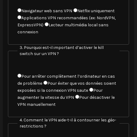
e
z
C
Navigateur web sans VPN
Netflix uniquement
t
h
Applications VPN recommandées (ex: NordVPN,
o
o
ExpressVPN)
Lecteur multimédia local sans
u
i
connexion
t
s
e
i
3. Pourquoi est-il important d’activer le kill
s
s
switch sur un VPN ?
l
s
e
e
s
z
C
Pour arrêter complètement l’ordinateur en cas
r
l
h
de problème
Pour éviter que vos données soient
é
a
o
exposées si la connexion VPN saute
Pour
p
m
i
augmenter la vitesse du VPN
Pour désactiver le
o
e
s
VPN manuellement
n
i
i
s
l
s
e
4. Comment le VPN aide-t-il à contourner les géo-
l
s
restrictions ?
s
e
e
c
u