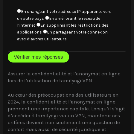
z
o
r
l
C
r
En changeant votre adresse IP apparente vers
e
a
h
r
un autre pays
En améliorant le réseau de
r
m
o
e
l’internet
En supprimant les restrictions des
é
e
i
c
applications
En partageant votre connexion
p
i
s
t
avec d’autres utilisateurs
o
l
i
e
n
l
s
s
s
e
Vérifier mes réponses
s
.
e
u
e
.
r
z
Assurer la confidentialité et l’anonymat en ligne
e
l
lors de l’utilisation de tamilyogi VPN
r
a
é
m
Au cœur des préoccupations des utilisateurs en
p
e
2024, la confidentialité et l’anonymat en ligne
o
i
prennent une importance capitale. Lorsqu’il s’agit
n
l
d’accéder à tamilyogi via un VPN, maintenir ces
s
l
critères devient non seulement une question de
e
e
confort mais aussi de sécurité juridique et
.