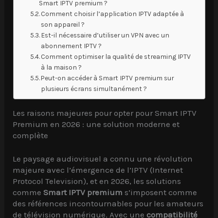
Smart IPTV premium ?
Comment choisir l’application IPTV adaptée à
son appareil ?
Est-il nécessaire d’utiliser un VPN avec un
abonnement IPTV ?
Comment optimiser la qualité de streaming IPTV
à la maison ?
Peut-on accéder à Smart IPTV premium sur
plusieurs écrans simultanément ?
Les raisons majeures pour opter pour Smart IPTV
Premium en 2026 : une solution moderne et
complète
Le paysage audiovisuel a connu une révolution
majeure avec l’émergence de l’IPTV (Internet
Protocol Television), et en 2026, les solutions
comme
Smart IPTV premium
s’imposent comme
des références incontournables pour les amateurs
de télévision numérique. Avec une
compatibilité