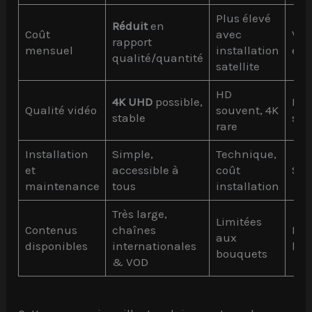
Plus élevé
Réduit
en
Coût
avec
Var
rapport
mensuel
installation
et 
qualité/quantité
satellite
HD
4K UHD
possible,
HD 
Qualité vidéo
souvent, 4K
stable
sel
rare
Installation
Simple,
Technique,
et
accessible à
coût
Sou
maintenance
tous
installation
Très large,
Limitées
Contenus
chaînes
Lim
aux
disponibles
internationales
loc
bouquets
& VOD