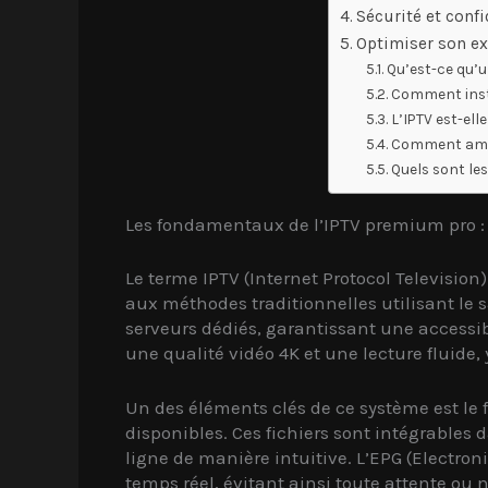
Sécurité et conf
Optimiser son ex
Qu’est-ce qu’
Comment insta
L’IPTV est-elle
Comment amélio
Quels sont les
Les fondamentaux de l’IPTV premium pro :
Le terme IPTV (Internet Protocol Television
aux méthodes traditionnelles utilisant le s
serveurs dédiés, garantissant une accessibi
une qualité vidéo 4K et une lecture fluide
Un des éléments clés de ce système est le 
disponibles. Ces fichiers sont intégrables 
ligne de manière intuitive. L’EPG (Electr
temps réel, évitant ainsi toute attente ou 