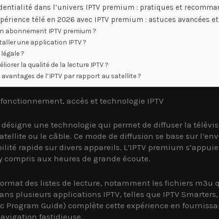
identialité dans l’univers IPTV premium : pratiques et recomm
périence télé en 2026 avec IPTV premium : astuces avancées et
un abonnement IPTV premium ?
ller une application IPTV ?
 légale ?
rer la qualité de la lecture IPTV ?
 avantages de l’IPTV par rapport au satellite ?
 fonctionnement, accès et technologie IPTV
) désigne une technologie qui permet de diffuser la télévi
atellite ou le câble. Ce mode de diffusion se base sur l’en
lité rapide sur divers appareils. L’IPTV premium s’appuie 
, y compris aux heures de grande écoute.
format des listes de lecture, notamment les fichiers m3u q
dans plusieurs applications IPTV, telles que IPTV Smarters,
onic Program Guide) complète cette expérience en fourniss
navigation fastidieuse.