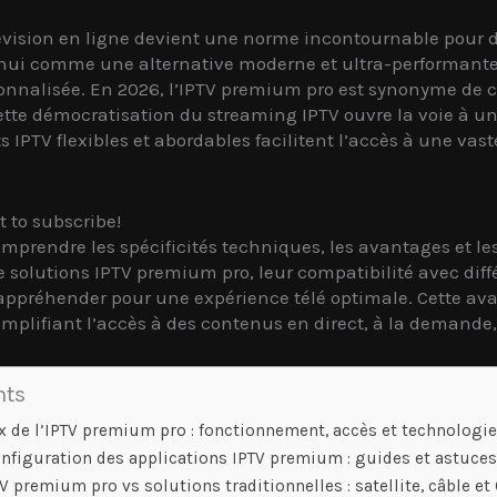
évision en ligne devient une norme incontournable pour des
ui comme une alternative moderne et ultra-performante a
nnalisée. En 2026, l’IPTV premium pro est synonyme de co
 Cette démocratisation du streaming IPTV ouvre la voie à 
IPTV flexibles et abordables facilitent l’accès à une vas
t to subscribe!
comprendre les spécificités techniques, les avantages et l
 de solutions IPTV premium pro, leur compatibilité avec dif
 à appréhender pour une expérience télé optimale. Cette a
simplifiant l’accès à des contenus en direct, à la demande
nts
 de l’IPTV premium pro : fonctionnement, accès et technologie
configuration des applications IPTV premium : guides et astuce
 premium pro vs solutions traditionnelles : satellite, câble et