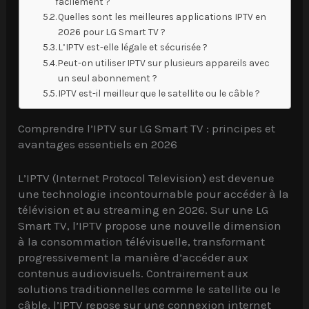
facilement ?
Quelles sont les meilleures applications IPTV en
2026 pour LG Smart TV ?
L’IPTV est-elle légale et sécurisée ?
Peut-on utiliser IPTV sur plusieurs appareils avec
un seul abonnement ?
IPTV est-il meilleur que le satellite ou le câble ?
Comprendre l’IPTV sur LG Smart TV : principes et
avantages essentiels en 2026
L’IPTV (Internet Protocol Television) est devenue
une technologie incontournable pour accéder à la
télévision et au streaming en 2026. Sur une LG
Smart TV, l’IPTV propose une nouvelle dimension
à la consommation télévisuelle, transformant
progressivement la manière d’accéder aux
contenus audiovisuels. Contrairement aux
solutions traditionnelles comme le satellite ou le
câble, l’IPTV repose sur une connexion internet