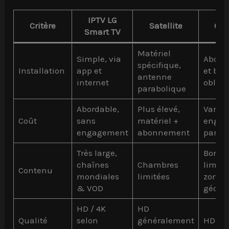
IPTV LG
Critère
Satellite
Câb
Smart TV
Matériel
Simple, via
Abon
spécifique,
Installation
app et
et box
antenne
internet
obliga
parabolique
Abordable,
Plus élevé,
Variab
Coût
sans
matériel +
enga
engagement
abonnement
parfoi
Très large,
Bon m
chaînes
Chambres
limité 
Contenu
mondiales
limitées
zone
& VOD
géogr
HD / 4K
HD
Qualité
selon
généralement
HD sta