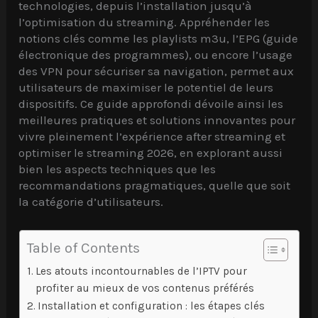
technologies, depuis l’installation jusqu’à
l’optimisation du streaming. Appréhender les
notions clés comme les playlists m3u, l’EPG (guide
électronique des programmes), ou encore l’usage
des VPN pour sécuriser sa navigation, permet aux
utilisateurs de maximiser le potentiel de leurs
dispositifs. Ce guide approfondi dévoile ainsi les
meilleures pratiques et solutions innovantes pour
vivre pleinement l’expérience after streaming et
optimiser le streaming 2026, en explorant aussi
bien les aspects techniques que les
recommandations pragmatiques, quelle que soit
la catégorie d’utilisateurs.
Table of Contents
Les atouts incontournables de l’IPTV pour
profiter au mieux de vos contenus préférés
Installation et configuration : les étapes clés