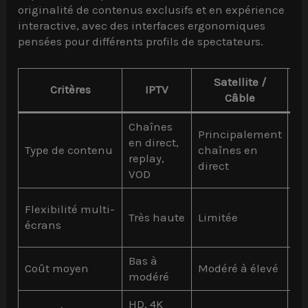
originalité de contenus exclusifs et en expérience
interactive, avec des interfaces ergonomiques
pensées pour différents profils de spectateurs.
Satellite /
Critères
IPTV
Câble
Chaînes
Principalement
VO
en direct,
Type de contenu
chaînes en
co
replay,
direct
ex
VOD
Va
Flexibilité multi-
Très haute
Limitée
se
écrans
pl
Bas à
Coût moyen
Modéré à élevé
Va
modéré
HD, 4K
HD