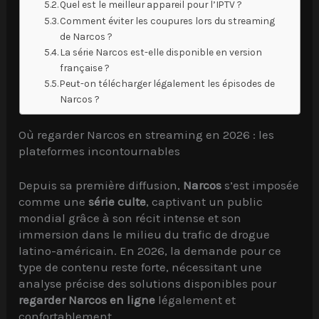
Quel est le meilleur appareil pour l’IPTV ?
Comment éviter les coupures lors du streaming
de Narcos ?
La série Narcos est-elle disponible en version
française ?
Peut-on télécharger légalement les épisodes de
Narcos ?
Où regarder Narcos en streaming en 2026 : les
plateformes incontournables
Depuis sa première diffusion,
Narcos
s’est imposée
comme une
série culte
, captivant un public
mondial grâce à son récit intense et son
immersion dans le milieu du trafic de drogue
latino-américain. En 2026, la demande pour ce
type de contenu reste forte, nécessitant une
analyse précise des solutions disponibles pour
regarder Narcos en ligne
légalement et
confortablement.