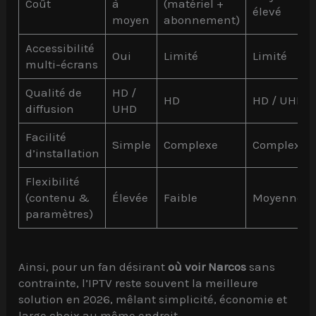
Coût
à
(matériel +
élevé
moyen
abonnement)
Accessibilité
Oui
Limité
Limité
multi-écrans
Qualité de
HD /
HD
HD / UHD
diffusion
UHD
Facilité
Simple
Complexe
Complexe
d’installation
Flexibilité
(contenu &
Élevée
Faible
Moyenne
paramètres)
Ainsi, pour un fan désirant
où voir Narcos
sans
contrainte, l’IPTV reste souvent la meilleure
solution en 2026, mêlant simplicité, économie et
large choix au même endroit.