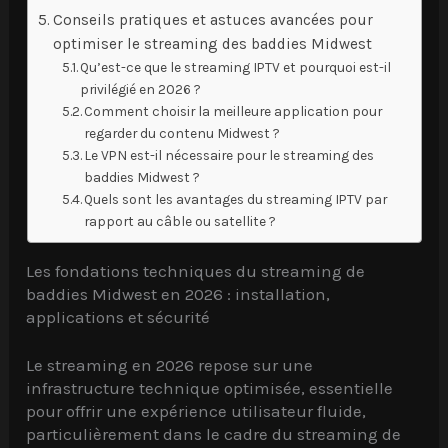
Conseils pratiques et astuces avancées pour
optimiser le streaming des baddies Midwest
Qu’est-ce que le streaming IPTV et pourquoi est-il
privilégié en 2026 ?
Comment choisir la meilleure application pour
regarder du contenu Midwest ?
Le VPN est-il nécessaire pour le streaming des
baddies Midwest ?
Quels sont les avantages du streaming IPTV par
rapport au câble ou satellite ?
Les fondations techniques du streaming de
baddies Midwest en 2026 : installation,
applications et sécurité
Le streaming en 2026 repose sur une
infrastructure technique optimisée, essentielle
pour offrir une expérience utilisateur fluide,
particulièrement dans le cadre du streaming de