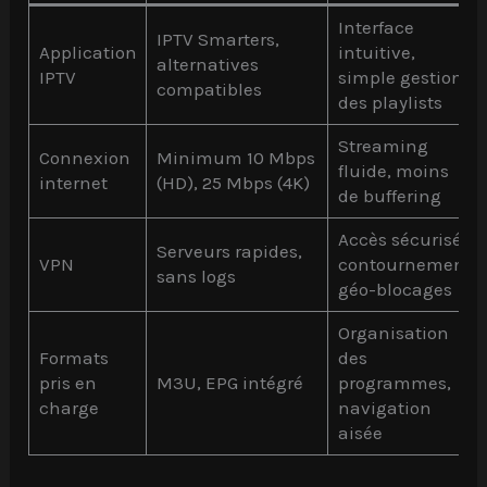
Interface
IPTV Smarters,
Application
intuitive,
alternatives
IPTV
simple gestion
compatibles
des playlists
Streaming
Connexion
Minimum 10 Mbps
fluide, moins
internet
(HD), 25 Mbps (4K)
de buffering
Accès sécurisé,
Serveurs rapides,
VPN
contournement
sans logs
géo-blocages
Organisation
Formats
des
pris en
M3U, EPG intégré
programmes,
charge
navigation
aisée