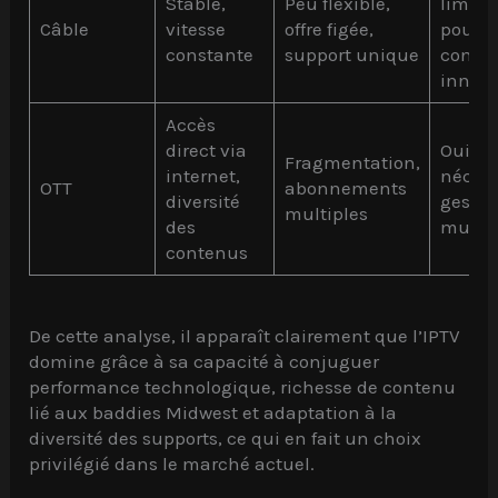
Stable,
Peu flexible,
limita
Câble
vitesse
offre figée,
pour
constante
support unique
conte
innov
Accès
direct via
Oui, m
Fragmentation,
internet,
nécess
OTT
abonnements
diversité
gestio
multiples
des
multip
contenus
De cette analyse, il apparaît clairement que l’IPTV
domine grâce à sa capacité à conjuguer
performance technologique, richesse de contenu
lié aux baddies Midwest et adaptation à la
diversité des supports, ce qui en fait un choix
privilégié dans le marché actuel.