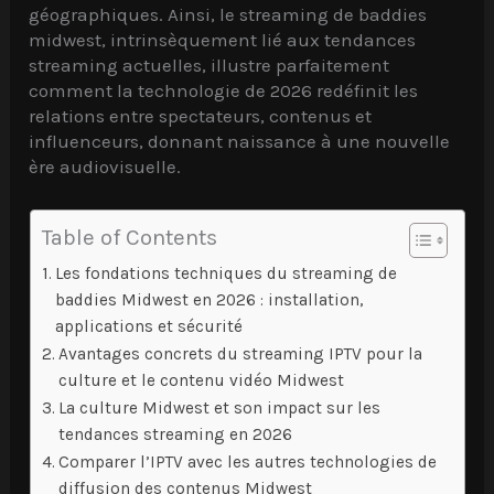
géographiques. Ainsi, le streaming de baddies
midwest, intrinsèquement lié aux tendances
streaming actuelles, illustre parfaitement
comment la technologie de 2026 redéfinit les
relations entre spectateurs, contenus et
influenceurs, donnant naissance à une nouvelle
ère audiovisuelle.
Table of Contents
Les fondations techniques du streaming de
baddies Midwest en 2026 : installation,
applications et sécurité
Avantages concrets du streaming IPTV pour la
culture et le contenu vidéo Midwest
La culture Midwest et son impact sur les
tendances streaming en 2026
Comparer l’IPTV avec les autres technologies de
diffusion des contenus Midwest