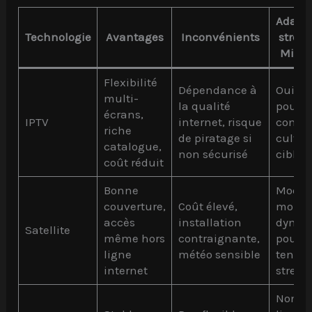
Adapt
Technologie
Avantages
Inconvénients
strea
Midwe
Flexibilité
Dépendance à
Oui, id
multi-
la qualité
pour
écrans,
IPTV
internet, risque
conte
riche
de piratage si
cultur
catalogue,
non sécurisé
ciblé
coût réduit
Bonne
Modér
couverture,
Coût élevé,
moins
accès
installation
dynam
Satellite
même hors
contraignante,
pour
ligne
météo sensible
tenda
internet
strea
Non,