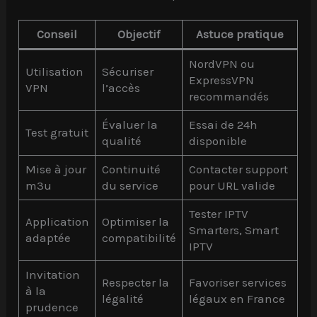
Conseil
Objectif
Astuce pratique
NordVPN ou
Utilisation
Sécuriser
ExpressVPN
VPN
l’accès
recommandés
Évaluer la
Essai de 24h
Test gratuit
qualité
disponible
Mise à jour
Continuité
Contacter support
m3u
du service
pour URL valide
Tester IPTV
Application
Optimiser la
Smarters, Smart
adaptée
compatibilité
IPTV
Invitation
Respecter la
Favoriser services
à la
légalité
légaux en France
prudence