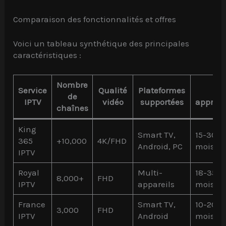
Comparaison des fonctionnalités et offres
Voici un tableau synthétique des principales
caractéristiques :
Nombre
Service
Qualité
Plateformes
Pri
de
IPTV
vidéo
supportées
approxi
chaînes
King
Smart TV,
15-30€ 
365
+10,000
4K/FHD
Android, PC
mois
IPTV
Royal
Multi-
18-35€ 
8,000+
FHD
IPTV
appareils
mois
France
Smart TV,
10-20€ 
3,000
FHD
IPTV
Android
mois