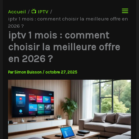
Aller
au
Accueil
📺 IPTV
contenu
iptv 1 mois : comment choisir la meilleure offre en
2026 ?
iptv 1 mois : comment
choisir la meilleure offre
en 2026 ?
Par
Simon Buisson
/
octobre 27, 2025