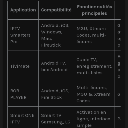
Fonctionnalités
Application
Compatibilité
Pr
principales
Android, iOS,
Grat
IPTV
M3U, Xtream
Windows,
avec
Smarters
Codes, multi-
Mac,
opti
Pro
écrans
FireStick
pre
Esse
Guide TV,
Android TV,
gratu
TiviMate
enregistrement,
box Android
pre
multi-listes
paya
Multi-écrans,
BOB
Android, iOS,
M3U & Xtream
Grat
PLAYER
Fire Stick
Codes
Activation en
Smart ONE
Smart TV
ligne, interface
Paya
IPTV
Samsung, LG
simple