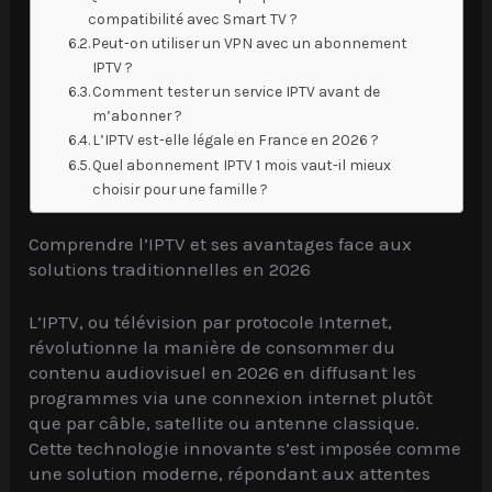
compatibilité avec Smart TV ?
Peut-on utiliser un VPN avec un abonnement
IPTV ?
Comment tester un service IPTV avant de
m’abonner ?
L’IPTV est-elle légale en France en 2026 ?
Quel abonnement IPTV 1 mois vaut-il mieux
choisir pour une famille ?
Comprendre l’IPTV et ses avantages face aux
solutions traditionnelles en 2026
L’IPTV, ou télévision par protocole Internet,
révolutionne la manière de consommer du
contenu audiovisuel en 2026 en diffusant les
programmes via une connexion internet plutôt
que par câble, satellite ou antenne classique.
Cette technologie innovante s’est imposée comme
une solution moderne, répondant aux attentes