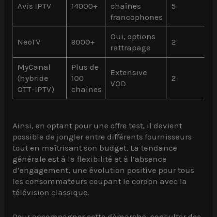
Avis IPTV
14000+
chaînes
5
francophones
Oui, options
NeoTV
9000+
2
rattrapage
MyCanal
Plus de
Extensive
(hybride
100
2
VOD
OTT-IPTV)
chaînes
Ainsi, en optant pour une offre test, il devient
possible de jongler entre différents fournisseurs
tout en maîtrisant son budget. La tendance
générale est à la flexibilité et à l’absence
d’engagement, une évolution positive pour tous
les consommateurs coupant le cordon avec la
télévision classique.
Pour accompagner cette démarche, consulter des