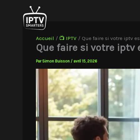
Aller
au
contenu
Accueil
📺 IPTV
Que faire si votre iptv 
Que faire si votre ipt
Par
Simon Buisson
/
avril 15, 2026