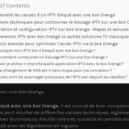
 of Contents
endre les causes d’un IPTV bloqué avec une box Orange
ions techniques pour contourner le blocage IPTV sur une box 
llation et configuration IPTV sur box Orange : étapes et astuces
raison IPTV avec box Orange vs autres solutions TV classique
ils avancés pour optimiser l’accès IPTV via la box Orange
ourquoi mon IPTV est-il bloqué avec ma box Orange ?
omment contourner un blocage IPTV sur une box Orange ?
uis-je utiliser n’importe quelle application IPTV avec la box Orange ?
e changement de DNS est-il sans risque pour ma connexion ?
uels sont les avantages principaux de l’IPTV par rapport au satellite ?
avec une box Orange
oqué avec une box Orange
, il est crucial de bien compren
e peut résulter de différentes causes techniques, réglemen
es fournisseurs d’accès internet, surveille et contrôle so
ité avec les législations en vigueur.