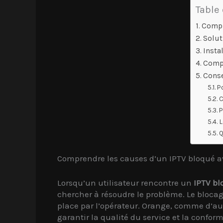
Table
Compr
Solut
Insta
Compa
Conse
P
C
P
L
Q
Comprendre les causes d’un IPTV bloqué 
Lorsqu’un utilisateur rencontre un
IPTV bl
chercher à résoudre le problème. Le blocag
place par l’opérateur. Orange, comme d’autr
garantir la qualité du service et la conform