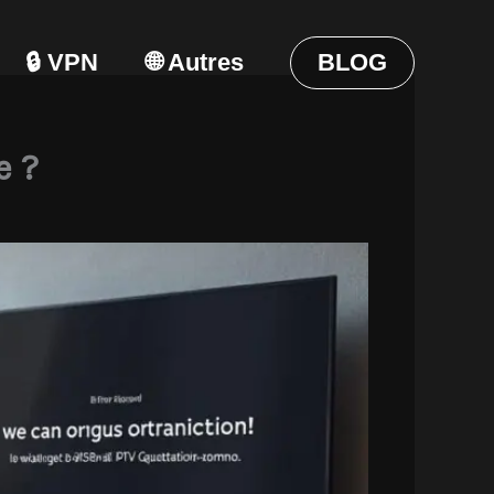
🔒 VPN
🌐 Autres
BLOG
e ?