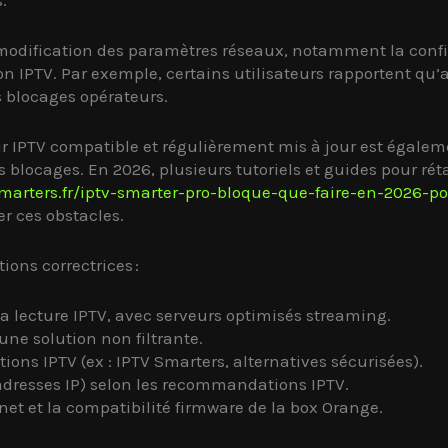
 modification des paramètres réseaux, notamment la confi
on IPTV. Par exemple, certains utilisateurs rapportent qu
 blocages opérateurs.
ur IPTV compatible et régulièrement mis à jour est égalem
es blocages. En 2026, plusieurs tutoriels et guides pour ré
smarters.fr/iptv-smarter-pro-bloque-que-faire-en-2026-p
r ces obstacles.
ions correctrices :
la lecture IPTV, avec serveurs optimisés streaming.
ne solution non filtrante.
tions IPTV (ex : IPTV Smarters, alternatives sécurisées).
 adresses IP) selon les recommandations IPTV.
ernet et la compatibilité firmware de la box Orange.