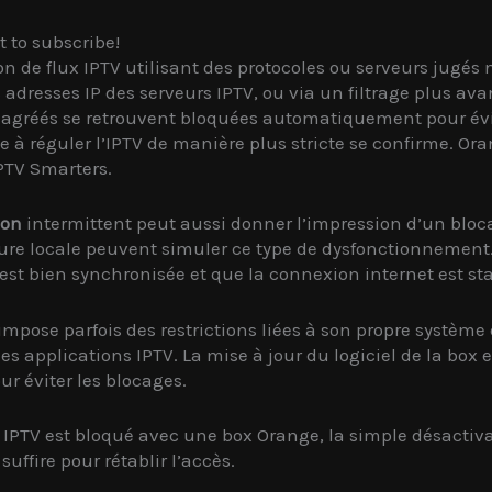
t to subscribe!
ion de flux IPTV utilisant des protocoles ou serveurs jugé
dresses IP des serveurs IPTV, ou via un filtrage plus avan
n agréés se retrouvent bloquées automatiquement pour évite
 à réguler l’IPTV de manière plus stricte se confirme. O
PTV Smarters.
ion
intermittent peut aussi donner l’impression d’un blo
re locale peuvent simuler ce type de dysfonctionnement. 
 est bien synchronisée et que la connexion internet est sta
mpose parfois des restrictions liées à son propre système 
 applications IPTV. La mise à jour du logiciel de la box et
r éviter les blocages.
tre IPTV est bloqué avec une box Orange, la simple désacti
ffire pour rétablir l’accès.