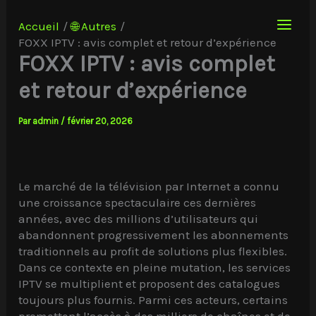
Aller
au
Accueil
🌐 Autres
contenu
FOXX IPTV : avis complet et retour d’expérience
FOXX IPTV : avis complet
et retour d’expérience
Par
admin
/
février 20, 2026
Le marché de la télévision par Internet a connu
une croissance spectaculaire ces dernières
années, avec des millions d’utilisateurs qui
abandonnent progressivement les abonnements
traditionnels au profit de solutions plus flexibles.
Dans ce contexte en pleine mutation, les services
IPTV se multiplient et proposent des catalogues
toujours plus fournis. Parmi ces acteurs, certains
promettent l’accès à des milliers de chaînes et de