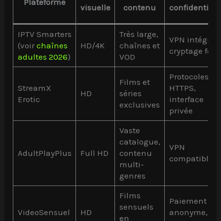
Plateforme
visuelle
contenu
confidentiali
IPTV Smarters
Très large,
VPN intégré,
(voir
chaînes
HD/4K
chaînes et
cryptage fort
adultes 2026
)
VOD
Protocoles
Films et
StreamX
HTTPS,
HD
séries
Erotic
interface
exclusives
privée
Vaste
catalogue,
VPN
AdultPlayPlus
Full HD
contenu
compatible
multi-
genres
Films
Paiement
sensuels
VideoSensuel
HD
anonyme, pa
en