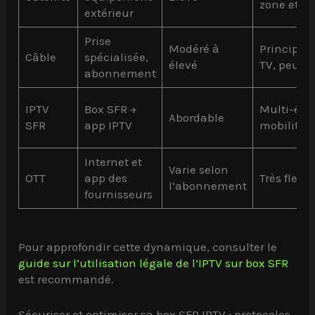
zone et TV
extérieur
Prise
Modéré à
Principal
Câble
spécialisée,
élevé
TV, peu m
abonnement
IPTV
Box SFR +
Multi-écr
Abordable
SFR
app IPTV
mobilité
Internet et
Varie selon
OTT
app des
Très flexib
l’abonnement
fournisseurs
Pour approfondir cette dynamique, consulter le
guide sur l’utilisation légale de l’IPTV sur box SFR
est recommandé.
Sécuriser et optimiser sa box SFR IPTV : protocoles,