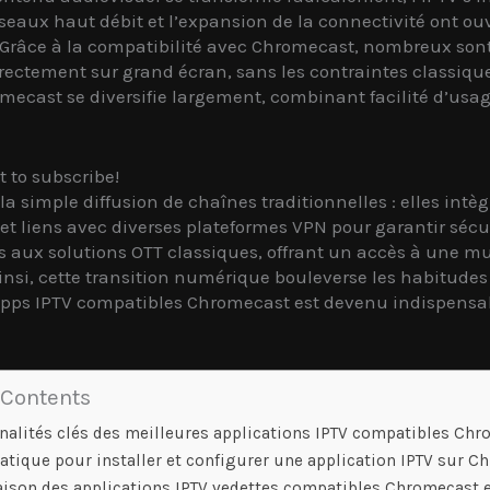
eaux haut débit et l’expansion de la connectivité ont ouv
té. Grâce à la compatibilité avec Chromecast, nombreux sont
irectement sur grand écran, sans les contraintes classiques
ecast se diversifie largement, combinant facilité d’usage
t to subscribe!
à la simple diffusion de chaînes traditionnelles : elles i
et liens avec diverses plateformes VPN pour garantir sécur
es aux solutions OTT classiques, offrant un accès à une m
nsi, cette transition numérique bouleverse les habitude
apps IPTV compatibles Chromecast est devenu indispensab
 Contents
nalités clés des meilleures applications IPTV compatibles Ch
atique pour installer et configurer une application IPTV sur 
son des applications IPTV vedettes compatibles Chromecast 