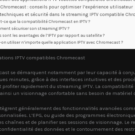
 Chromecast : conseils pour optimiser l’expérience utilisateur
techniques et sécurité dans le streaming IPTV compatible Ch
t-ce que la compatibilité Chromecast en IPTV ?
ent sécuriser son streaming IPTV ?
s sont les avantages de l’IPTV par rapport au satellite ?
-on utiliser n’importe quelle application IPTV avec Chromecast ?
cations IPTV compatibles Chromecast
cast se démarquent notamment par leur capacité à conjug
es minutes, grâce à des interfaces intuitives et des procé
nt profiter rapidement du streaming IPTV. La compatibilit
nt ainsi un visionnage confortable sans besoin de matériel
 intègrent généralement des fonctionnalités avancées comm
personnalisées. L’EPG, ou guide des programmes électroniqu
s chaînes et de planifier ses sessions de visionnage. Le re
confidentialité des données et le contournement des rest