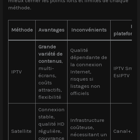
mieux cerner les points forts et limites de chaque
méthode.
Exe
Méthode
Avantages
Inconvénients
plateforme
Grande
Qualité
variété de
dépendante de
contenus
,
la connexion
multi-
IPTV Smart
IPTV
Internet,
écrans,
EsIPTV
risques si
coûts
listages non
attractifs,
officiels
flexibilité
Connexion
stable,
Infrastructure
qualité HD
coûteuse,
Satellite
régulière,
Canal+, Ast
nécessitant un
couvrance