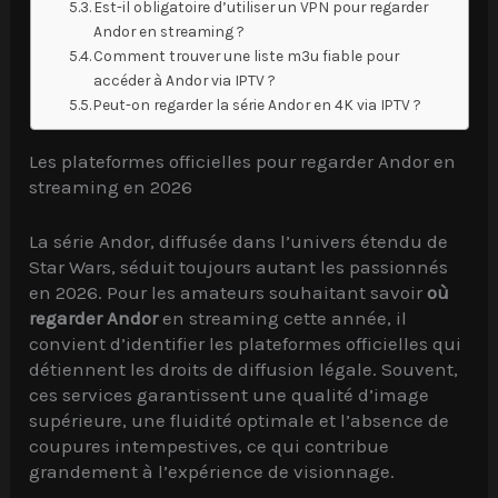
Est-il obligatoire d’utiliser un VPN pour regarder
Andor en streaming ?
Comment trouver une liste m3u fiable pour
accéder à Andor via IPTV ?
Peut-on regarder la série Andor en 4K via IPTV ?
Les plateformes officielles pour regarder Andor en
streaming en 2026
La série Andor, diffusée dans l’univers étendu de
Star Wars, séduit toujours autant les passionnés
en 2026. Pour les amateurs souhaitant savoir
où
regarder Andor
en streaming cette année, il
convient d’identifier les plateformes officielles qui
détiennent les droits de diffusion légale. Souvent,
ces services garantissent une qualité d’image
supérieure, une fluidité optimale et l’absence de
coupures intempestives, ce qui contribue
grandement à l’expérience de visionnage.