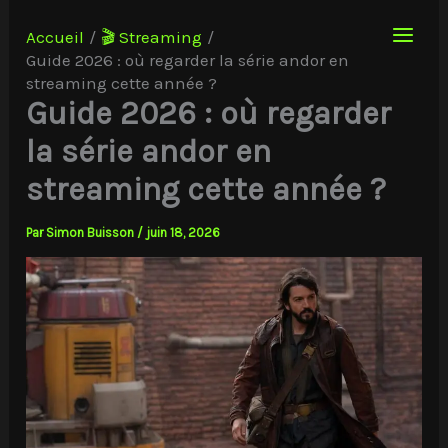
Aller
au
Accueil
🎬 Streaming
contenu
Guide 2026 : où regarder la série andor en
streaming cette année ?
Guide 2026 : où regarder
la série andor en
streaming cette année ?
Par
Simon Buisson
/
juin 18, 2026