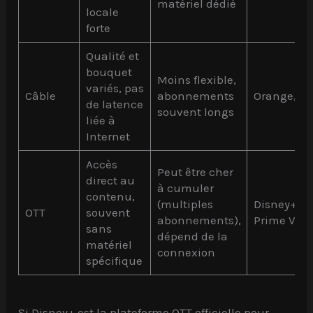
matériel dédié
locale
forte
Qualité et
bouquet
Moins flexible,
variés, pas
Câble
abonnements
Orange, SF
de latence
souvent longs
liée à
Internet
Accès
Peut être cher
direct au
à cumuler
contenu,
(multiples
Disney+, N
OTT
souvent
abonnements),
Prime Vide
sans
dépend de la
matériel
connexion
spécifique
Si Disney+ est la plateforme OTT officielle pour